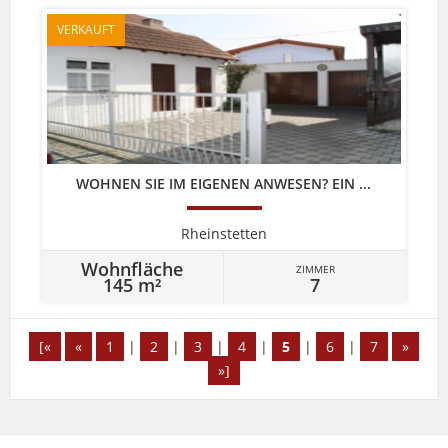
VERKAUFT
WOHNEN SIE IM EIGENEN ANWESEN? EIN ...
Rheinstetten
Wohnfläche
ZIMMER
145 m²
7
[«
«
1
|
2
|
3
|
4
|
5
|
6
|
7
»
»]